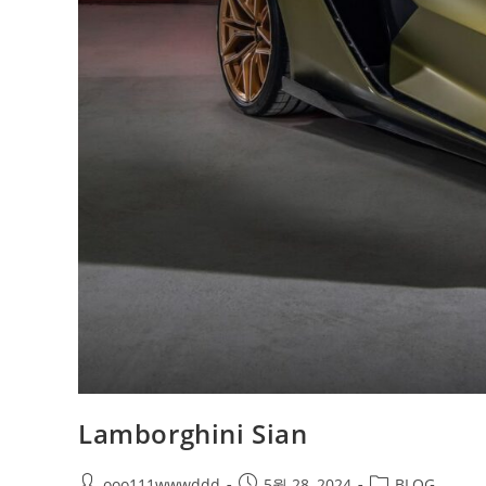
Lamborghini Sian
ooo111wwwddd
5월 28, 2024
BLOG